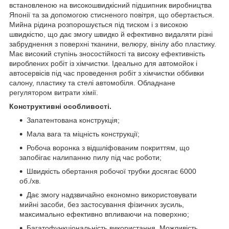
встановленою на високошвидкісний підшипник виробництва
Японії та за допомогою стисненого повітря, що обертається.
Мийна рідина розпорошується під тиском і з високою
швидкістю, що дає змогу швидко й ефективно видаляти різні
забруднення з поверхні тканини, велюру, вінілу або пластику.
Має високий ступінь зносостійкості та високу ефективність
вироблених робіт із хімчистки. Ідеально для автомойок і
автосервісів під час проведення робіт з хімчистки оббивки
салону, пластику та стелі автомобіля. Обладнане
регулятором витрати хімії.
Конструктивні особливості.
Запатентована конструкція;
Мала вага та міцність конструкції;
Робоча воронка з відшліфованим покриттям, що
запобігає налипанню пилу під час роботи;
Швидкість обертання робочої трубки досягає 6000
об./хв.
Дає змогу надзвичайно економно використовувати
мийні засоби, без застосування фізичних зусиль,
максимально ефективно впливаючи на поверхню;
Багатофункціональність використання. Можливість