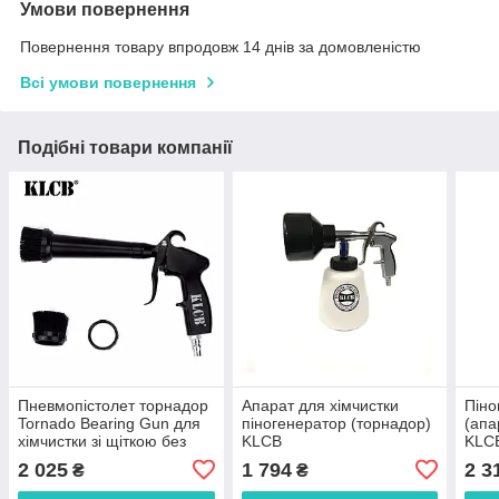
Умови повернення
Повернення товару впродовж 14 днів за домовленістю
Всі умови повернення
Подібні товари компанії
Пневмопістолет торнадор
Апарат для хімчистки
Піно
Tornado Bearing Gun для
піногенератор (торнадор)
(апа
хімчистки зі щіткою без
KLCB
KLC
бачка для хімії KLCB KA-
2 025
1 794
2 3
₴
₴
B011