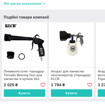
Всі умови повернення
Подібні товари компанії
Пневмопістолет торнадор
Апарат для хімчистки
Апар
Tornado Bearing Gun для
піногенератор (торнадор)
мото
хімчистки зі щіткою без
KLCB
Тор
бачка для хімії KLCB KA-
2 025
1 794
3 2
₴
₴
B011
Купити
Купити