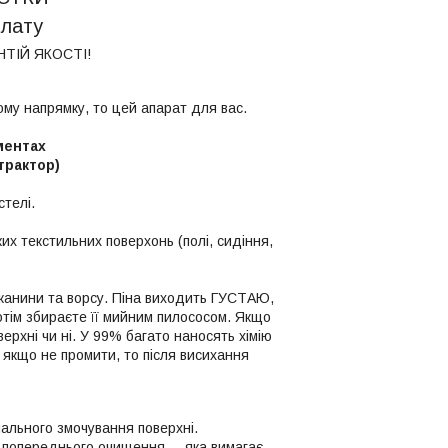
плату
ТІЙ ЯКОСТІ!
му напрямку, то цей апарат для вас.
ментах
трактор)
телі.
их текстильних поверхонь (полі, сидіння,
 тканини та ворсу. Піна виходить ГУСТАЮ,
отім збираєте її мийним пилососом. Якщо
верхні чи ні. У 99% багато наносять хімію
 якщо не промити, то після висихання
ального змочування поверхні.
 попереднього очищення, , яка вимагає