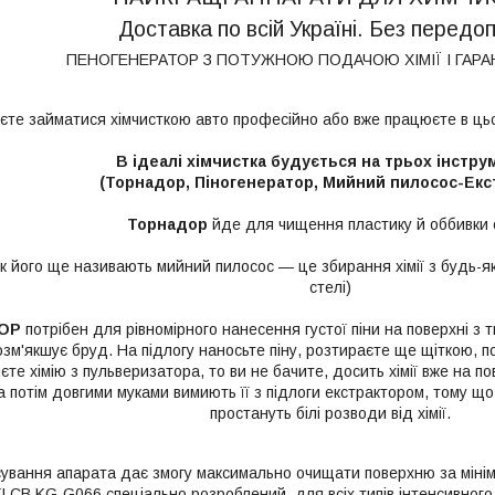
Доставка по всій Україні. Без передо
ПЕНОГЕНЕРАТОР З ПОТУЖНОЮ ПОДАЧОЮ ХІМІЇ І ГАРАН
єте займатися хімчисткою авто професійно або вже працюєте в цьо
В ідеалі хімчистка будується на трьох інстру
(Торнадор, Піногенератор, Мийний пилосос-Екс
Торнадор
йде для чищення пластику й оббивки с
к його ще називають мийний пилосос — це збирання хімії з будь-як
стелі)
ТОР
потрібен для рівномірного нанесення густої піни на поверхні з
зм'якшує бруд. На підлогу наносьте піну, розтираєте ще щіткою, п
те хімію з пульверизатора, то ви не бачите, досить хімії вже на по
 потім довгими муками вимиють її з підлоги екстрактором, тому що
простануть білі розводи від хімії.
ування апарата дає змогу максимально очищати поверхню за мінім
LCB KG-G066 спеціально розроблений для всіх типів інтенсивного