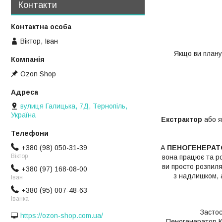
Контакти
Віктор, Іван
Якщо ви плану
Ozon Shop
вулиця Галицька, 7Д, Тернопіль,
Україна
Екстрактор
або я
+380 (98) 050-31-39
А
ПЕНОГЕНЕРА
Віктор
вона працює та ро
ви просто розпиляє
+380 (97) 168-08-00
з надлишком, а
Іван
+380 (95) 007-48-63
Іванка
Застос
https://ozon-shop.com.ua/
Пеногенератор K