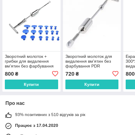
Зворотний молоток +
Зворотний молоток для
Екра
грибки для видалення
видалення вм'ятин без
300*
вм'ятин без фарбування
фарбування PDR
вида
PDR
фар
800
720
800
₴
₴
Купити
Купити
Про нас
93% позитивних з 510 відгуків за рік
Працює з 17.04.2020