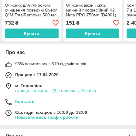
Очисник для глибокого
Очисник вікон і скла
Комп
очищення поверхні Gyeon
мийний професійний K2
7 в 
Q²M TotalRemover 500 мл
Nuta PRO 750мл (D4001)
ручк
732
151
2 4
₴
₴
Купити
Купити
Про нас
93% позитивних з 510 відгуків за рік
Працює з 17.04.2020
м. Тернопіль
вулиця Галицька, 7Д, Тернопіль, Україна
Контакти
Сьогодні працює з 10:00 до 13:00
Показати весь графік роботи