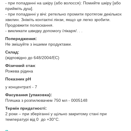
- при попаданні на шкіру (або волосся): Помийте шкіру [або
прийміть душ].
- при попаданні у вічі: ретельно промити протягом декількох
хвилин. Зніміть контактні лінзи, якщо це легко зробити.
Продовжити полоскання.
- викликати швидку допомогу /лікаря/. . .
Попередження:
Не змішуйте з іншими продуктами.
Склад:
(відповідно до 648/2004/EC)
Фізичний стан
:
Рожева рідина
Показник pH
у концентраті - 7
Фасування (упаковка):
Пляшка з розпилювачем 750 мл - 0005148
Термін придатності:
2 роки – при зберіганні у щільно закритому стані при
температурі від 0 до +30°С.