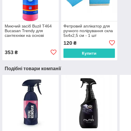
Миючий засіб Buzil T464
Фетровий аплікатор для
Bucasan Trendy для
ручного полірування скла
сантехніки на основі
5х4х2,5 см - 1 шт
амідосульфонової кислоти
120
₴
1л
353
₴
Купити
Подібні товари компанії