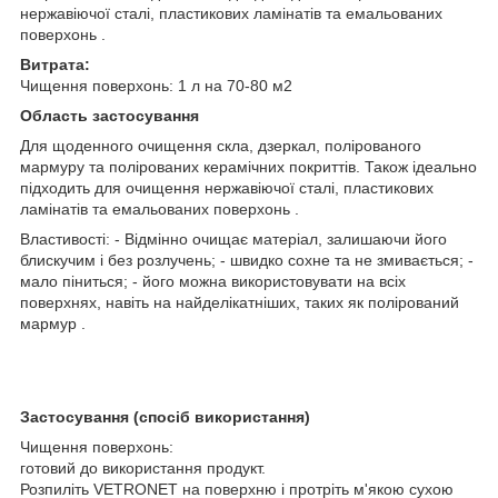
нержавіючої сталі, пластикових ламінатів та емальованих
поверхонь .
Витрата:
Чищення поверхонь: 1 л на 70-80 м2
Область застосування
Для щоденного очищення скла, дзеркал, полірованого
мармуру та полірованих керамічних покриттів. Також ідеально
підходить для очищення нержавіючої сталі, пластикових
ламінатів та емальованих поверхонь .
Властивості: - Відмінно очищає матеріал, залишаючи його
блискучим і без розлучень; - швидко сохне та не змивається; -
мало піниться; - його можна використовувати на всіх
поверхнях, навіть на найделікатніших, таких як полірований
мармур .
Застосування (спосіб використання)
Чищення поверхонь:
готовий до використання продукт.
Розпиліть VETRONET на поверхню і протріть м'якою сухою