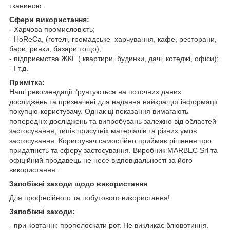
тканиною .
Сфери використання:
- Харчова промисловість;
- HoReCa, (готелі, громадське харчування, кафе, ресторани,
бари, ринки, базари тощо);
- підприємства ЖКГ ( квартири, будинки, дачі, котеджі, офіси);
- І т.д.
Примітка:
Наші рекомендації ґрунтуються на поточних даних
досліджень та призначені для надання найкращої інформації
покупцю-користувачу. Однак ці показання вимагають
попередніх досліджень та випробувань залежно від областей
застосування, типів присутніх матеріалів та різних умов
застосування. Користувач самостійно приймає рішення про
придатність та сферу застосування. Виробник MARBEC Srl та
офіційний продавець не несе відповідальності за його
використання .
Запобіжні заходи щодо використання
Для професійного та побутового використання!
Запобіжні заходи:
- при ковтанні: прополоскати рот. Не викликає блювотиння.