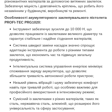
різноманітних матеріалів за допомогою витяжних заклепок.
Забезпечує міцність і довговічність кріплень, що робить його
незамінним у будівництві, виробництві та ремонті.
Особливості акумуляторного заклепувального пістолета
PROFI-TEC PRG1020:
Інструмент забезпечує зусилля до 10 000 Н, що
дозволяє працювати із заклепками великого діаметру та
гарантує стабільне і надійне з’єднання матеріалів;
Система швидкої заміни насадок значно спрощує
адаптацію інструмента до роботи з різними типами
заклепок, що економить час та підвищує загальну
продуктивність;
Інтелектуальна система управління енергією мінімізує
споживання заряду акумулятора, що дозволяє
збільшити тривалість автономної роботи пристрою;
Низький рівень вібрацій і шуму забезпечує комфорт
навіть при тривалій роботі, що особливо важливо для
професійного використання в інтенсивному режимі;
Сумісний із заклепками з різних матеріалів, таких як
сталь, нержавіюча сталь, алюміній, що розширює його
універсальність та сферу застосування;