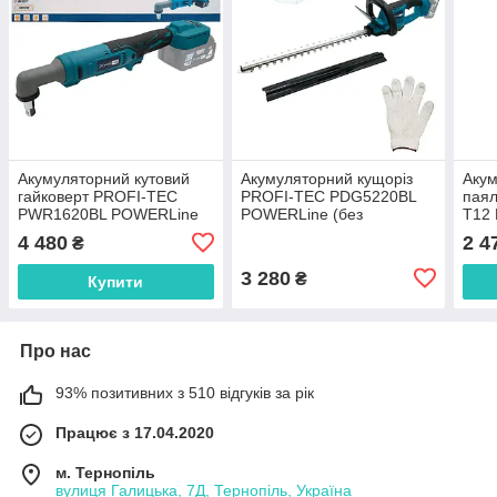
Акумуляторний кутовий
Акумуляторний кущоріз
Акум
гайковерт PROFI-TEC
PROFI-TEC PDG5220BL
пая
PWR1620BL POWERLine
POWERLine (без
T12
(без акумулятора та
акумулятора та зарядного
акум
4 480
2 4
₴
зарядного пристрою)
пристрою)
прис
3 280
₴
Купити
Про нас
93% позитивних з 510 відгуків за рік
Працює з 17.04.2020
м. Тернопіль
вулиця Галицька, 7Д, Тернопіль, Україна