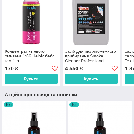
Концентрат літнього
Засіб для післяпожежного
Засі
омивача 1:66 Helpix бабл
прибирання Smoke
сало
гам 1 л
Cleaner Professional,
Texti
концентрат 1:5–1:10, 20 л
конц
170
4 550
1 8
₴
₴
Купити
Купити
Акційні пропозиції та новинки
Топ
Топ