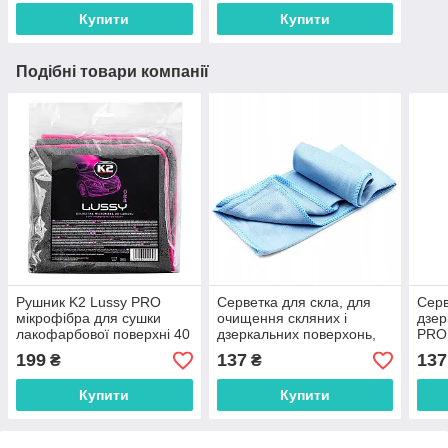
Купити
Купити
Подібні товари компанії
Рушник K2 Lussy PRO
Серветка для скла, для
Серв
мікрофібра для сушки
очищення скляних і
дзер
лакофарбової поверхні 40
дзеркальних поверхонь,
PRO 
x 40 см
40х40 см
199
137
137
₴
₴
Купити
Купити