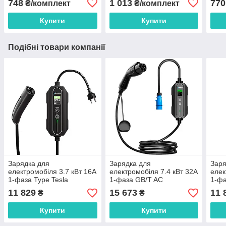
748
1 013
770
₴/комплект
₴/комплект
Купити
Купити
Подібні товари компанії
Зарядка для
Зарядка для
Заря
електромобіля 3.7 кВт 16А
електромобіля 7.4 кВт 32A
елек
1-фаза Type Tesla
1-фаза GB/T AC
1-фа
(американське авто) 3M-
(китайське авто) 7M-GBT
(кит
11 829
15 673
11 
₴
₴
TESLA
Купити
Купити