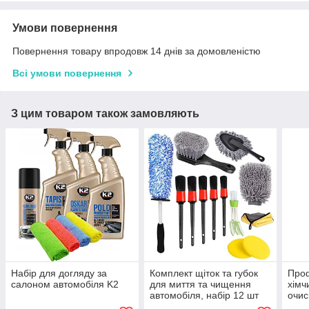
Умови повернення
Повернення товару впродовж 14 днів за домовленістю
Всі умови повернення
З цим товаром також замовляють
Набір для догляду за
Комплект щіток та губок
Проф
салоном автомобіля K2
для миття та чищення
хімч
автомобіля, набір 12 шт
очис
л, щ