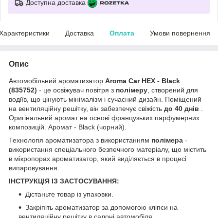
Доступна доставка
Характеристики
Доставка
Оплата
Умови повернення
Опис
Автомобільний ароматизатор
Aroma Car HEX - Black
(835752)
- це освіжувач повітря з
полімеру
, створений для
водіїв, що цінують мінімалізм і сучасний дизайн. Поміщений
на вентиляційну решітку, він забезпечує свіжість
до 40 днів
.
Оригінальний аромат на основі французьких парфумерних
композицій. Аромат - Black (чорний).
Технологія ароматизатора з використанням
п
олімера
-
використання спеціального безпечного матеріалу, що містить
в мікропорах ароматизатор, який виділяється в процесі
випаровування.
ІНСТРУКЦІЯ ІЗ ЗАСТОСУВАННЯ:
Дістаньте товар із упаковки.
Закріпіть ароматизатор за допомогою кліпси на
вентиляційну решітку в салоні автомобіля.