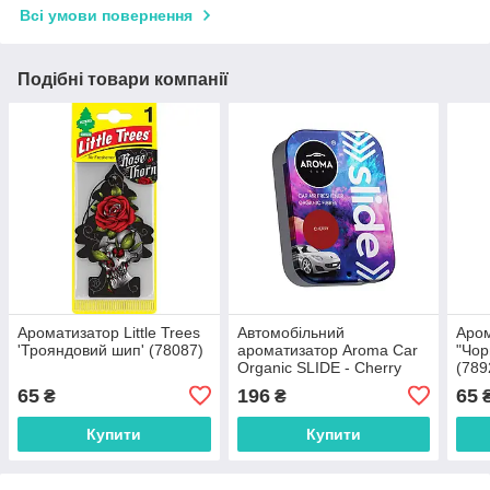
Всі умови повернення
Подібні товари компанії
Ароматизатор Little Trees
Автомобільний
Аром
'Трояндовий шип' (78087)
ароматизатор Aroma Car
"Чор
Organic SLIDE - Cherry
(789
(117443)
65
196
65
₴
₴
Купити
Купити