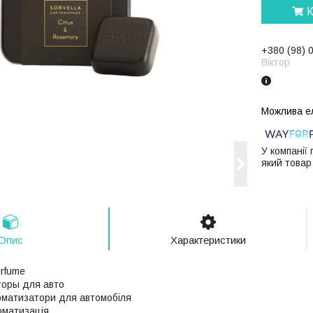
К
+380 (98) 
Віктор
У компанії
який товар
Опис
Характеристики
erfume
оры для авто
матизатори для автомобіля
матизація