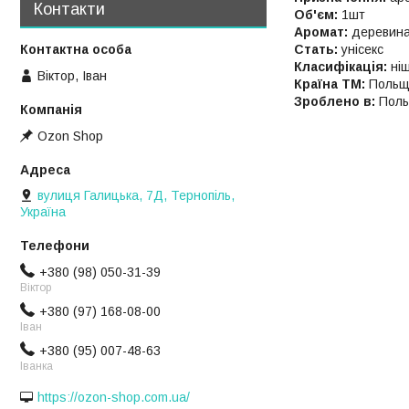
Контакти
Об'єм:
1шт
Аромат:
деревина,
Стать:
унісекс
Класифікація:
ні
Віктор, Іван
Країна ТМ:
Польщ
Зроблено в:
Пол
Ozon Shop
вулиця Галицька, 7Д, Тернопіль,
Україна
+380 (98) 050-31-39
Віктор
+380 (97) 168-08-00
Іван
+380 (95) 007-48-63
Іванка
https://ozon-shop.com.ua/