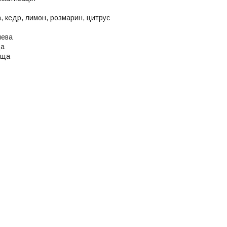
 кедр, лимон, розмарин, цитрус
шева
а
ьща