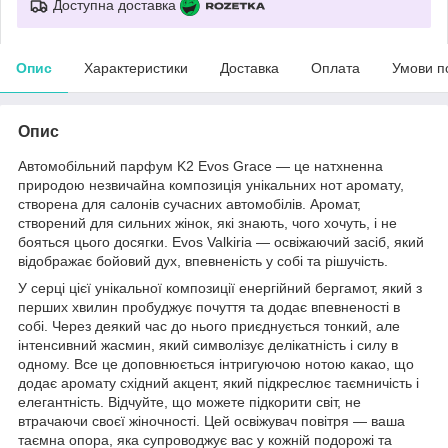
Доступна доставка
Опис
Характеристики
Доставка
Оплата
Умови п
Опис
Автомобільний парфум K2 Evos Grace — це натхненна
природою незвичайна композиція унікальних нот аромату,
створена для салонів сучасних автомобілів. Аромат,
створений для сильних жінок, які знають, чого хочуть, і не
бояться цього досягки. Evos Valkiria — освіжаючий засіб, який
відображає бойовий дух, впевненість у собі та рішучість.
У серці цієї унікальної композиції енергійний бергамот, який з
перших хвилин пробуджує почуття та додає впевненості в
собі. Через деякий час до нього приєднується тонкий, але
інтенсивний жасмин, який символізує делікатність і силу в
одному. Все це доповнюється інтригуючою нотою какао, що
додає аромату східний акцент, який підкреслює таємничість і
елегантність. Відчуйте, що можете підкорити світ, не
втрачаючи своєї жіночності. Цей освіжувач повітря — ваша
таємна опора, яка супроводжує вас у кожній подорожі та