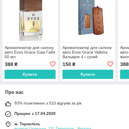
Ароматизатор для салону
Ароматизатор для салону
Аром
авто Evos Grace Gaia Гайя
авто Evos Grace Valkiria
авто
50 мл
Валькірія 4 г сухий
жіно
388
150
388
₴
₴
Купити
Купити
Про нас
93% позитивних з 510 відгуків за рік
Працює з 17.04.2020
м. Тернопіль
вулиця Галицька, 7Д, Тернопіль, Україна