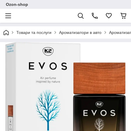
Ozon-shop
Товари та послуги
Ароматизатори в авто
Ароматизат