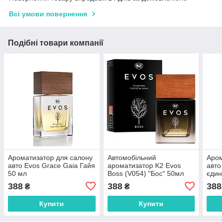
Всі умови повернення
Подібні товари компанії
Ароматизатор для салону
Автомобільний
Аром
авто Evos Grace Gaia Гайя
ароматизатор K2 Evos
авто
50 мл
Boss (V054) "Бос" 50мл
єдин
K20
388
388
388
₴
₴
Купити
Купити