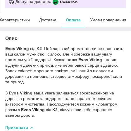
Доступна доставка
Характеристики
Доставка
Оплата
Умови повернення
Опис
Evos Viking
від
K2
. Цей чарівний аромат не лише наповнить
ваш салон мужністю і силою, але й збереже вашу увагу
протягом усієї подорожі. Кожна нотка
Evos Viking
- це як
відлуння далеких пригод, яке переповнює серце відвагою.
Запах свіжості морського повітря, змішаний з нюансами
деревини та прянощів, створює атмосферу нескореної сили
та пригод.
З
Evos Viking
ваша увага залишиться зосередженою на
дорозі, а романтика подорожі стане справжнім епічним
витвором мистецтва. Насолоджуйтеся кожним кілометром
разом з
Evos Viking
від
K2
, відчуваючи себе справжнім
вікінгом дороги.
Приховати