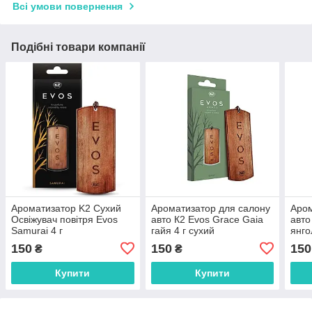
Всі умови повернення
Подібні товари компанії
Ароматизатор K2 Сухий
Ароматизатор для салону
Аром
Освіжувач повітря Evos
авто К2 Evos Grace Gaia
авто
Samurai 4 г
гайя 4 г сухий
янго
150
150
150
₴
₴
Купити
Купити