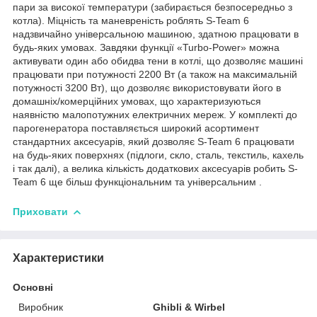
пари за високої температури (забирається безпосередньо з
котла). Міцність та маневреність роблять S-Team 6
надзвичайно універсальною машиною, здатною працювати в
будь-яких умовах. Завдяки функції «Turbo-Power» можна
активувати один або обидва тени в котлі, що дозволяє машині
працювати при потужності 2200 Вт (а також на максимальній
потужності 3200 Вт), що дозволяє використовувати його в
домашніх/комерційних умовах, що характеризуються
наявністю малопотужних електричних мереж. У комплекті до
парогенератора поставляється широкий асортимент
стандартних аксесуарів, який дозволяє S-Team 6 працювати
на будь-яких поверхнях (підлоги, скло, сталь, текстиль, кахель
і так далі), а велика кількість додаткових аксесуарів робить S-
Team 6 ще більш функціональним та універсальним .
Приховати
Характеристики
Основні
Виробник
Ghibli & Wirbel