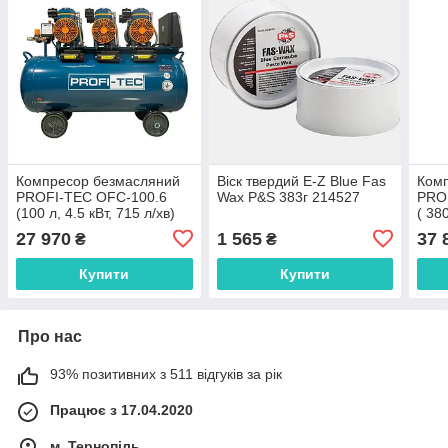
Компресор безмасляний
Віск твердий E-Z Blue Fas
Ком
PROFI-TEC OFC-100.6
Wax P&S 383г 214527
PRO
(100 л, 4.5 кВт, 715 л/хв)
( 380
1050
27 970
1 565
37 
₴
₴
Купити
Купити
Про нас
93% позитивних з 511 відгуків за рік
Працює з 17.04.2020
м. Тернопіль