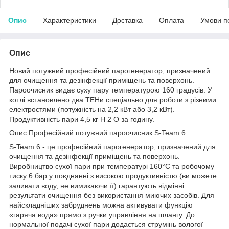
Опис
Характеристики
Доставка
Оплата
Умови п
Опис
Новий потужний професійний парогенератор, призначений
для очищення та дезінфекції приміщень та поверхонь.
Пароочисник видає суху пару температурою 160 градусів. У
котлі встановлено два ТЕНи спеціально для роботи з різними
електростями (потужність на 2,2 кВт або 3,2 кВт).
Продуктивність пари 4,5 кг H
2
O за годину.
Опис Професійний потужний пароочисник S-Team 6
S-Team 6 - це професійний парогенератор, призначений для
очищення та дезінфекції приміщень та поверхонь.
Виробництво сухої пари при температурі 160°C та робочому
тиску 6 бар у поєднанні з високою продуктивністю (ви можете
заливати воду, не вимикаючи її) гарантують відмінні
результати очищення без використання миючих засобів. Для
найскладніших забруднень можна активувати функцію
«гаряча вода» прямо з ручки управління на шлангу. До
нормальної подачі сухої пари додається струмінь вологої