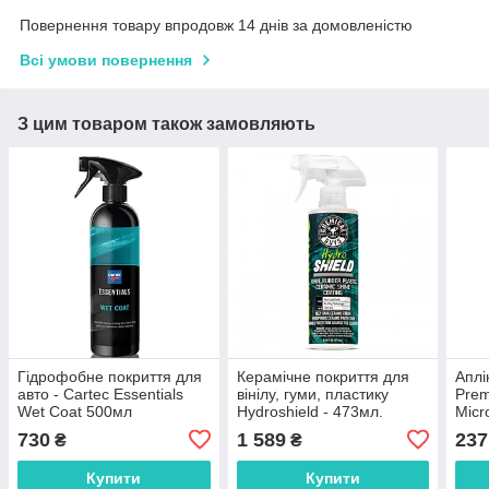
Повернення товару впродовж 14 днів за домовленістю
Всі умови повернення
З цим товаром також замовляють
Гідрофобне покриття для
Керамічне покриття для
Аплі
авто - Cartec Essentials
вінілу, гуми, пластику
Prem
Wet Coat 500мл
Hydroshield - 473мл.
Micro
730
1 589
237
₴
₴
Купити
Купити