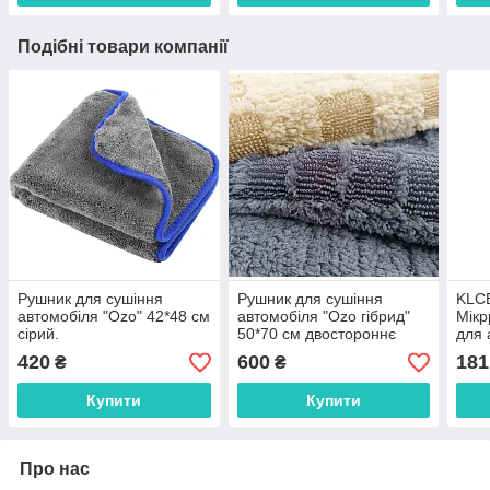
Подібні товари компанії
Рушник для сушіння
Рушник для сушіння
KLC
автомобіля "Ozo" 42*48 cм
автомобіля "Ozo гібрид"
Мікр
сірий.
50*70 cм двостороннє
для 
420
600
181
₴
₴
Купити
Купити
Про нас