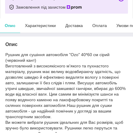
Замовлення під захистом
Опис
Характеристики
Доставка
Оплата
Умови п
Опис
Рушник для сушіння автомобіля "Ozo" 40*60 cм сірий
(червоний кант)
Виготовлений з високоякісного м'якого та пухнастого
матеріалу, рушник має велику водовбираючу здатність, що
дозволяє швидко й ефективно видаляти вологу з поверхні
авто, залишаючи її без слідів і плям. Висушує автомобіль
утричі швидше, звичайної замшевої ганчірки, вбирає до 600%
води від власної ваги. Цим самим ви мінімізуєте шанси на
появу водяного каменю на лакофарбовому покритті та
скляних поверхнях автомобіля.Наш рушник для сушки
автомобіля - це надійний помічник у догляді за вашим
транспортним засобом.
Ви можете вибрати рушник ідеальних для Вас розмірів, щоб
зручно було використовувати. Рушники легко перуться та