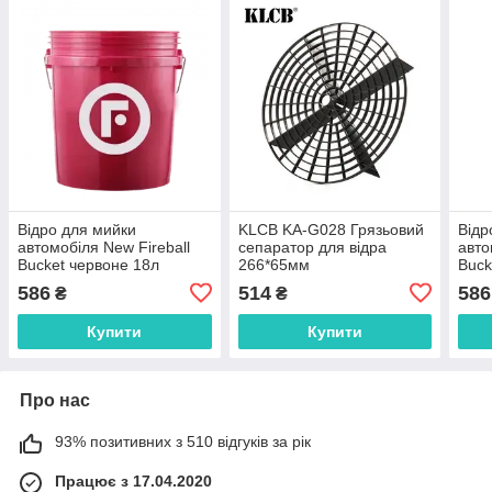
Відро для мийки
KLCB KA-G028 Грязьовий
Відр
автомобіля New Fireball
сепаратор для відра
авто
Bucket червоне 18л
266*65мм
Buck
586
514
586
₴
₴
Купити
Купити
Про нас
93% позитивних з 510 відгуків за рік
Працює з 17.04.2020