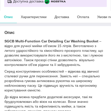
Доступна доставка
Опис
Характеристики
Доставка
Оплата
Умови п
Опис
SGCB Multi-Function Car Detailing Car Washing Bucket
–
відро для ручної мийки об'ємом 15 літрів. Виготовлено з
литого ударостійкого та хімостійкого прозорого пластику, що
дозволяє використовувати його як з кислотною, так і лужною
автохімією. Також прозорі стінки дозволяють візуально
контролювати об'єм рідини та її забрудненість.
Серед конструктивних особливостей – відмова від звичної
сталевої ручки для перенесення. Замість неї – спеціально
розроблена гумова антиковзна рукоятка на широкому
нейлоновому паску. Це підвищує зручність та ергономіку
користування ємністю.
До відра можна придбати додаткові аксесуари, такі як
брудоуловлювач або візок на колесах. Вони значно
підвищують якість та ефективність мийки, а також
забезпечують зручність процесу загалом.