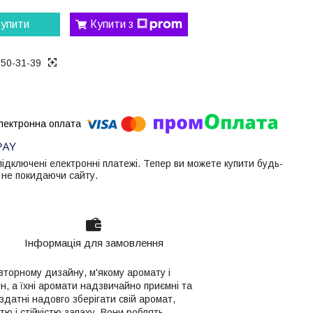
упити
Купити з
050-31-39
 підключені електронні платежі. Тепер ви можете купити будь-
 не покидаючи сайту.
Інформація для замовлення
овторному дизайну, м'якому аромату і
, а їхні аромати надзвичайно приємні та
здатні надовго зберігати свій аромат,
тю і стійкістю запаху. Вони роблять