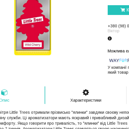
К
+380 (98) 
Віктор
У компанії
який товар
Опис
Характеристики
тря Little Trees отримали прізвисько "ялинки" завдяки своєму неп
іну служби. Ці ароматизатори мають яскравий і привабливий дизайн
форту. Якщо говорити про тривалість, то "ялинки" від Little Trees 
о 7 тижнів. Ароматизатори Little Trees славляться своєю насиченіс