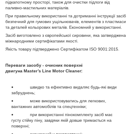
підкапотному просторі, також для очистки підлоги від
паливно-мастильних матеріалів.
При правильному використанні та дотриманні інструкції засіб
безпечний для гумових ущільнювачів, елементів з пластмаси
та деталей кольорових металів. Економний у використанні.
Засіб виготовлено з європейської сировини, яка затверджена
міжнародними сертифікатами якості.
Якість товару підтверджено Сертифікатом ISO 9001:2015.
Переваги засобу - очисник поверхні
двигуна
Master’
s
Line
Motor
Cleaner
:
швидко та ефективно видаляє будь-які види
забруднень;
може використовуватись для легкових,
вантажних автомобілів та спецтехніки;
при використанні пінокомплекту засіб має
густу стійку піну, завдяки якій довше тримається на
поверхні;
економний у використанні;