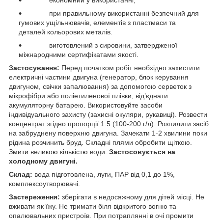
при правильному використанні безпечний для
гумових ущільнювачів, елементів з пластмаси та
деталей кольорових металів.
виготовлений з сировини, затвердженої
міжнародними сертифікатами якості.
Застосування:
Перед початком робіт необхідно захистити
електричні частини двигуна (генератор, блок керування
двигуном, свічки запалювання) за допомогою серветок з
мікрофібри або поліетиленової плівки, від’єднати
акумуляторну батарею. Використовуйте засоби
індивідуального захисту (захисні окуляри, рукавиці). Розвести
концентрат згідно пропорції 1:5 (100-200 г/л). Розпилити засіб
на забруднену поверхню двигуна. Зачекати 1-2 хвилини поки
рідина розчинить бруд. Складні плями обробити щіткою.
Змити великою кількістю води.
Застосовується на
холодному двигуні.
Склад:
вода підготовлена, луги, ПАР від 0,1 до 1%,
комплексоутворювачі.
Застереження:
зберігати в недосяжному для дітей місці. Не
вживати як їжу. Не тримати біля відкритого вогню та
опалювальних пристроїв. При потраплянні в очі промити