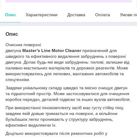
Опис
Характеристики
Доставка
Оплата
Умови п
Опис
Очисник поверхні
двигуна
Master’
s
Line
Motor
Cleaner
призначений для
швидкого та ефективного видалення забруднень з поверхні
двигуна. Долає будь-які види забруднень: пилові, залишки від
паливно-мастильних матеріалів та дорожніх реагентів. Може
використовуватись для легкових, вантажних автомобілів та
спецтехніки.
Завдяки унікальному складу швидко та якісно очищує двигун
та підкапотний простір. Може застосовуватися для очищення
коробок передач, деталей підвіски та інших вузлів автомобіля.
При використанні пінокомплекту засіб має густу стійку піну,
завдяки якій довше тримається на поверхні, а мільйони
бульбашок легко проникають у структуру забруднень,
ефективно видаляючи їх.
Доцільно використовувати після ремонтних робіт у