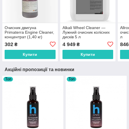
Очисник двигуна
Alkali Wheel Cleaner —
Allr
Primaterra Engine Cleaner,
Лужний очисник колісних
очис
концентрат (1,40 кг)
дисків 5 л
л
302
4 949
846
₴
₴
Купити
Купити
Акційні пропозиції та новинки
Топ
Топ