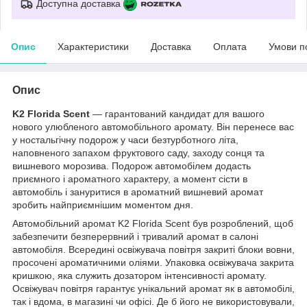
Доступна доставка
Опис
Характеристики
Доставка
Оплата
Умови п
Опис
K2 Florida Scent
— гарантований кандидат для вашого
нового улюбленого автомобільного аромату. Він перенесе вас
у ностальгічну подорож у часи безтурботного літа,
наповненого запахом фруктового саду, заходу сонця та
вишневого морозива. Подорож автомобілем додасть
приємного і ароматного характеру, а момент сісти в
автомобіль і зануритися в ароматний вишневий аромат
зробить найприємнішим моментом дня.
Автомобільний аромат K2 Florida Scent був розроблений, щоб
забезпечити безперервний і тривалий аромат в салоні
автомобіля. Всередині освіжувача повітря закриті блоки вовни,
просочені ароматичними оліями. Упаковка освіжувача закрита
кришкою, яка служить дозатором інтенсивності аромату.
Освіжувач повітря гарантує унікальний аромат як в автомобілі,
так і вдома, в магазині чи офісі. Де б його не використовували,