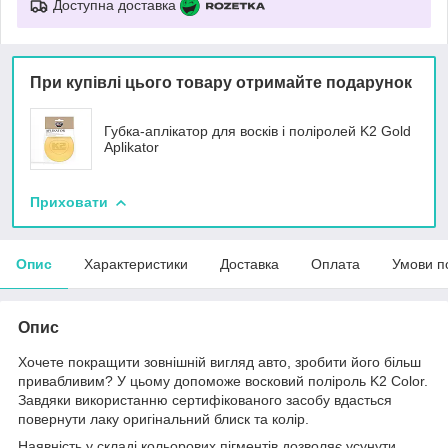
Доступна доставка
При купівлі цього товару отримайте подарунок
Губка-аплікатор для восків і поліролей K2 Gold
Aplikator
Приховати
Опис
Характеристики
Доставка
Оплата
Умови п
Опис
Хочете покращити зовнішній вигляд авто, зробити його більш
привабливим? У цьому допоможе восковий поліроль K2 Color.
Завдяки використанню сертифікованого засобу вдасться
повернути лаку оригінальний блиск та колір.
Наявність у складі кольорових пігментів дозволяє усунути