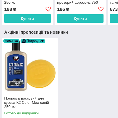
250 мл
прозорий аерозоль 750
та м
мл (K418)
198
186
673
₴
₴
Купити
Купити
Акційні пропозиції та новинки
Новинка
Подарунок
Поліроль восковий для
кузова K2 Color Max синій
250 мл
Готово до відправки