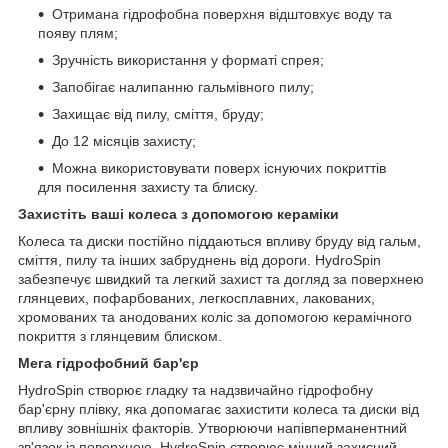
Отримана гідрофобна поверхня відштовхує воду та
появу плям;
Зручність використання у форматі спрея;
Запобігає налипанню гальмівного пилу;
Захищає від пилу, сміття, бруду;
До 12 місяців захисту;
Можна використовувати поверх існуючих покриттів
для посилення захисту та блиску.
Захистіть ваші колеса з допомогою кераміки
Колеса та диски постійно піддаються впливу бруду від гальм,
сміття, пилу та інших забруднень від дороги. HydroSpin
забезпечує швидкий та легкий захист та догляд за поверхнею
глянцевих, пофарбованих, легкосплавних, лакованих,
хромованих та анодованих коліс за допомогою керамічного
покриття з глянцевим блиском.
Мега гідрофобний бар'єр
HydroSpin створює гладку та надзвичайно гідрофобну
бар'єрну плівку, яка допомагає захистити колеса та диски від
впливу зовнішніх факторів. Утворюючи напівперманентний
зв'язок із поверхнею, HydroSpin створює міцний захисний