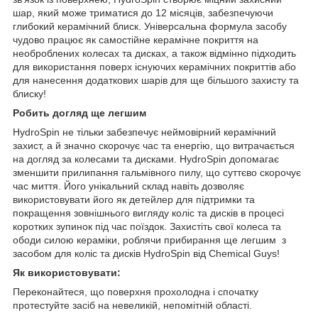
шар, який може триматися до 12 місяців, забезпечуючи
глибокий керамічний блиск. Універсальна формула засобу
чудово працює як самостійне керамічне покриття на
необроблених колесах та дисках, а також відмінно підходить
для використання поверх існуючих керамічних покриттів або
для нанесення додаткових шарів для ще більшого захисту та
блиску!
Робить догляд ще легшим
HydroSpin не тільки забезпечує неймовірний керамічний
захист, а й значно скорочує час та енергію, що витрачається
на догляд за колесами та дисками. HydroSpin допомагає
зменшити прилипання гальмівного пилу, що суттєво скорочує
час миття. Його унікальний склад навіть дозволяє
використовувати його як детейлер для підтримки та
покращення зовнішнього вигляду коліс та дисків в процесі
коротких зупинок під час поїздок. Захистіть свої колеса та
ободи силою кераміки, роблячи прибирання ще легшим з
засобом для коліс та дисків HydroSpin від Chemical Guys!
Як використовувати:
Переконайтеся, що поверхня прохолодна і спочатку
протестуйте засіб на невеликій, непомітній області.