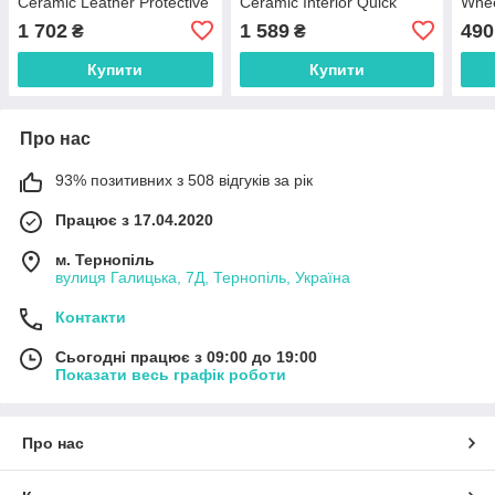
Ceramic Leather Protective
Ceramic Interior Quick
Whee
Coating And Quick Detailer
Detailer - 473мл
Clea
1 702
1 589
490
₴
₴
- 473мл
Купити
Купити
Про нас
93% позитивних з 508 відгуків за рік
Працює з 17.04.2020
м. Тернопіль
вулиця Галицька, 7Д, Тернопіль, Україна
Контакти
Сьогодні працює з 09:00 до 19:00
Показати весь графік роботи
Про нас