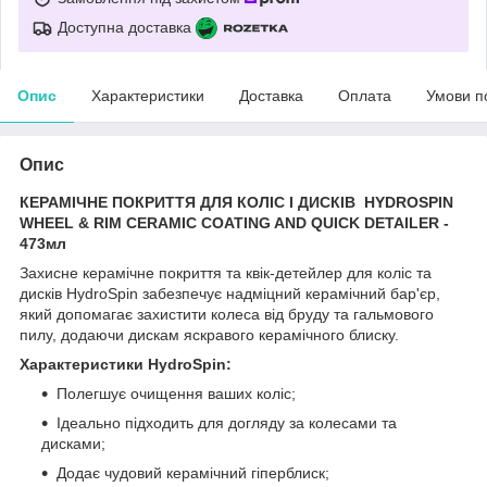
Доступна доставка
Опис
Характеристики
Доставка
Оплата
Умови п
Опис
КЕРАМІЧНЕ ПОКРИТТЯ ДЛЯ КОЛІС І ДИСКІВ HYDROSPIN
WHEEL & RIM CERAMIC COATING AND QUICK DETAILER -
473мл
Захисне керамічне покриття та квік-детейлер для коліс та
дисків HydroSpin забезпечує надміцний керамічний бар'єр,
який допомагає захистити колеса від бруду та гальмового
пилу, додаючи дискам яскравого керамічного блиску.
Характеристики HydroSpin:
Полегшує очищення ваших коліс;
Ідеально підходить для догляду за колесами та
дисками;
Додає чудовий керамічний гіперблиск;