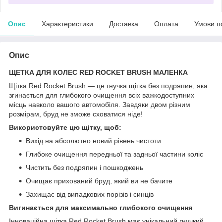
Опис
Характеристики
Доставка
Оплата
Умови п
Опис
ЩЕТКА ДЛЯ КОЛЕС RED ROCKET BRUSH МАЛЕНКА
Щітка Red Rocket Brush — це гнучка щітка без подряпин, яка
згинається для глибокого очищення всіх важкодоступних
місць навколо вашого автомобіля. Завдяки двом різним
розмірам, бруд не зможе сховатися ніде!
Використовуйте цю щітку, щоб:
Вихід на абсолютно новий рівень чистоти
Глибоке очищення передньої та задньої частини коліс
Чистить без подряпин і пошкоджень
Очищає прихований бруд, який ви не бачите
Захищає від випадкових порізів і синців
Вигинається для максимально глибокого очищення
Інноваційна щітка Red Rocket Brush має унікальний гнучкий