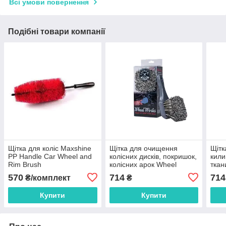
Всі умови повернення
Подібні товари компанії
Щітка для коліс Maxshine
Щітка для очищення
Щітк
PP Handle Car Wheel and
колісних дисків, покришок,
кили
Rim Brush
колісних арок Wheel
ткан
Works Medium Duty Wheel
Heav
570
714
714
₴/комплект
₴
& Body Brush
Inter
Купити
Купити