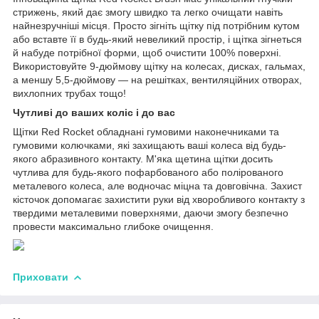
стрижень, який дає змогу швидко та легко очищати навіть
найнезручніші місця. Просто зігніть щітку під потрібним кутом
або вставте її в будь-який невеликий простір, і щітка зігнеться
й набуде потрібної форми, щоб очистити 100% поверхні.
Використовуйте 9-дюймову щітку на колесах, дисках, гальмах,
а меншу 5,5-дюймову — на решітках, вентиляційних отворах,
вихлопних трубах тощо!
Чутливі до ваших коліс і до вас
Щітки Red Rocket обладнані гумовими наконечниками та
гумовими колючками, які захищають ваші колеса від будь-
якого абразивного контакту. М'яка щетина щітки досить
чутлива для будь-якого пофарбованого або полірованого
металевого колеса, але водночас міцна та довговічна. Захист
кісточок допомагає захистити руки від хворобливого контакту з
твердими металевими поверхнями, даючи змогу безпечно
провести максимально глибоке очищення.
Приховати