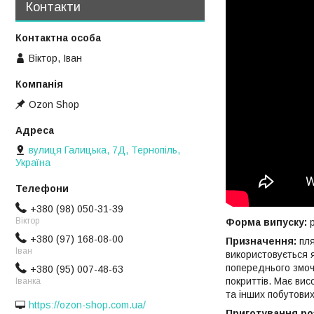
Контакти
Віктор, Іван
Ozon Shop
вулиця Галицька, 7Д, Тернопіль,
Україна
+380 (98) 050-31-39
Віктор
Форма випуску:
р
+380 (97) 168-08-00
Призначення:
пля
Іван
використовується я
попереднього змоч
+380 (95) 007-48-63
покриттів. Має вис
Іванка
та інших побутових
https://ozon-shop.com.ua/
Приготування ро