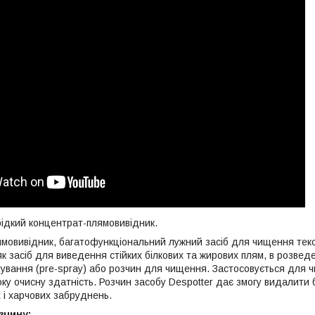
ідкий концентрат-плямовивідник.
мовивідник, багатофункціональний лужний засіб для чищення текс
к засіб для виведення стійких білкових та жирових плям, в розвед
ування (pre-sprаy) або розчин для чищення. Застосовується для 
оку очисну здатність. Розчин засобу Despotter дає змогу видалити
 і харчових забруднень.
зчину: