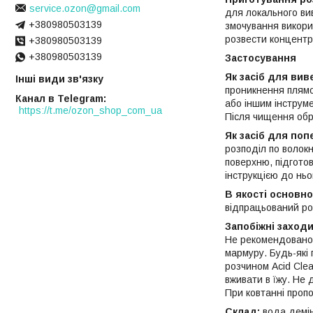
service.ozon@gmail.com
для локального ви
+380980503139
змочування викори
розвести концентра
+380980503139
+380980503139
Застосування
Як засіб для ви
Інші види зв'язку
проникнення плямо
Канал в Telegram
або іншим інструме
https://t.me/ozon_shop_com_ua
Після чищення обр
Як засіб для по
розподіл по волок
поверхню, підгото
інструкцією до ньо
В якості основн
відпрацьований ро
Запобіжні заход
Не рекомендовано 
мармуру. Будь-які
розчином Acid Сle
вживати в їжу. Не 
При ковтанні пропо
Склад:
вода демін