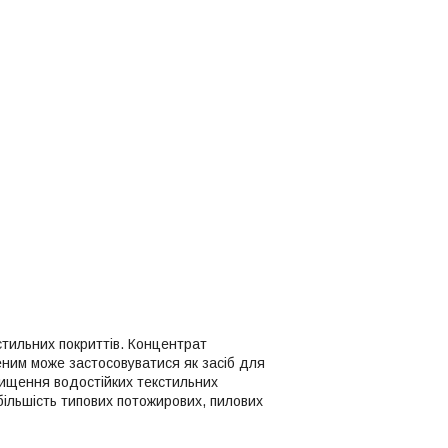
тильних покриттів. Концентрат
еним може застосовуватися як засіб для
чищення водостійких текстильних
 більшість типових потожирових, пилових