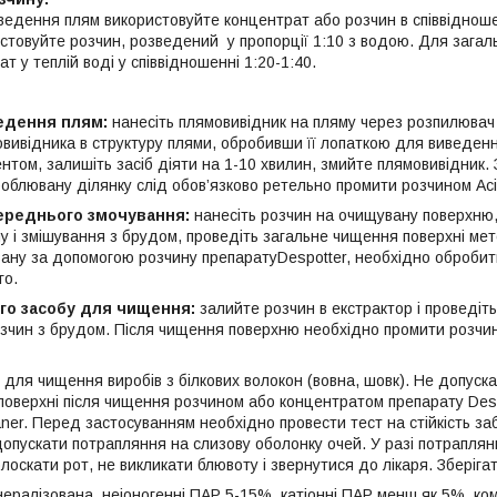
ведення плям використовуйте концентрат або розчин в співвідноше
стовуйте розчин, розведений у пропорції 1:10 з водою. Для загал
т у теплій воді у співвідношенні 1:20-1:40.
ведення плям:
нанесіть плямовивідник на пляму через розпилювач 
вивідника в структуру плями, обробивши її лопаткою для виведення
нтом, залишіть засіб діяти на 1-10 хвилин, змийте плямовивідник. 
облювану ділянку слід обов’язково ретельно промити розчином Aci
переднього змочування:
нанесіть розчин на очищувану поверхню,
ну і змішування з брудом, проведіть загальне чищення поверхні ме
вану за допомогою розчину препаратуDespotter, необхідно обробити
го.
ого засобу для чищення:
залийте розчин в екстрактор і проведіт
зчин з брудом. Після чищення поверхню необхідно промити розчин
и
для чищення виробів з білкових волокон (вовна, шовк). Не допуска
 поверхні після чищення розчином або концентратом препарату Des
aner. Перед застосуванням необхідно провести тест на стійкість з
допускати потрапляння на слизову оболонку очей. У разі потраплянн
лоскати рот, не викликати блювоту і звернутися до лікаря. Зберіга
ералізована, неіоногенні ПАР 5-15%, катіонні ПАР менш як 5%, ко