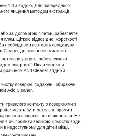
нні 1:3 з водою. Для попереднього
ьного чищення методом екстракції
або за допомогою піпетки, забезпечте
 плям, щіткою відповідної жорсткості
За необхідності повторіть процедуру.
d Сleaner до зникнення милкості.
 ретельно увітріть, забезпечуючи
тодом екстракції. Після чищення
 розчином Acid Cleaner згідно з
ь чистку поверхні, подаючи і збираючи
ом Acid Cleaner.
ти тривалого контакту з поверхнями з
potter мають бути ретельно промиті
абарвлення поверхні, що очищається. Не
я в очі промити великою кількістю води.
ти в недоступному для дітей місці.
мплексоутворювачі.