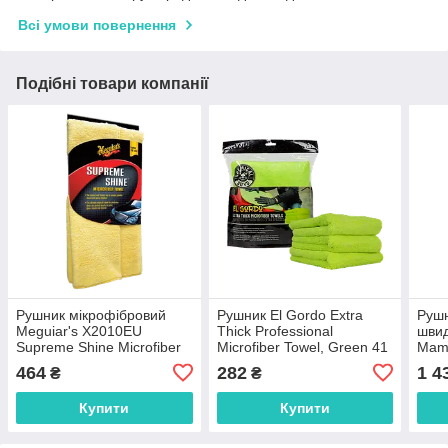
Всі умови повернення
Подібні товари компанії
Рушник мікрофібровий
Рушник El Gordo Extra
Рушн
Meguiar's X2010EU
Thick Professional
шви
Supreme Shine Microfiber
Microfiber Towel, Green 41
Mamm
Towel, 40 х 60 см
x 41см - 1 шт
Plus
464
282
1 4
₴
₴
X 36
Купити
Купити