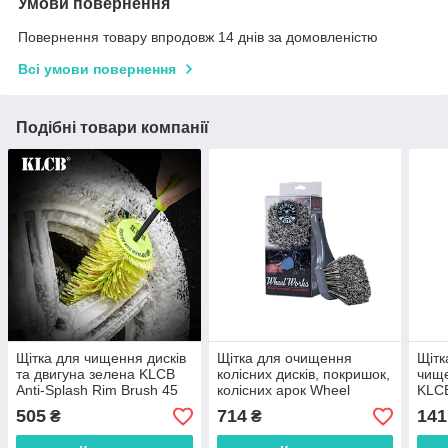
Умови повернення
Повернення товару впродовж 14 днів за домовленістю
Всі умови повернення
Подібні товари компанії
Щітка для чищення дисків
Щітка для очищення
Щітк
та двигуна зелена KLCB
колісних дисків, покришок,
чище
Anti-Splash Rim Brush 45
колісних арок Wheel
KLC
см
Works Medium Duty Wheel
505
714
141
₴
₴
& Body Brush