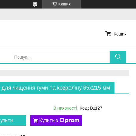
Кошик
Кошик
 для чищення гуми та ковроліну 65х215 мм
В наявності
Код:
B1127
упити
Купити з