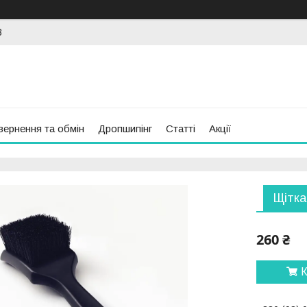
3
вернення та обмін
Дропшипінг
Статті
Акції
Щітка
260 ₴
К