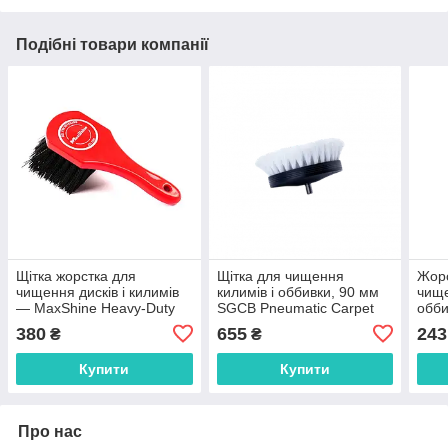
Подібні товари компанії
Щітка жорстка для
Щітка для чищення
Жорс
чищення дисків і килимів
килимів і оббивки, 90 мм
чище
— MaxShine Heavy-Duty
SGCB Pneumatic Carpet
обби
Wheel and Carpet Cleaning
Brush Soft
380
655
243
₴
₴
Brush (7011027)
Купити
Купити
Про нас