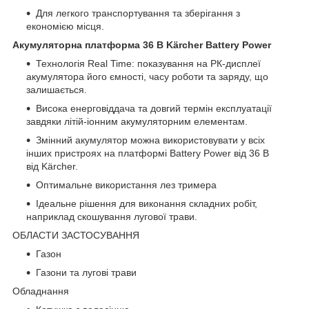
Для легкого транспортування та зберігання з
економією місця.
Акумуляторна платформа 36 В Kärcher Battery Power
Технологія Real Time: показування на РК-дисплеї
акумулятора його ємності, часу роботи та заряду, що
залишається.
Висока енерговіддача та довгий термін експлуатації
завдяки літій-іонним акумуляторним елементам.
Змінний акумулятор можна використовувати у всіх
інших пристроях на платформі Battery Power від 36 В
від Kärcher.
Оптимальне використання лез тримера
Ідеальне рішення для виконання складних робіт,
наприклад скошування лугової трави.
ОБЛАСТИ ЗАСТОСУВАННЯ
Газон
Газони та лугові трави
Обладнання