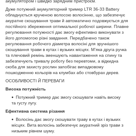
акумулятором і швидко зарядним пристроєм.
Дуже потужний акумуляторний тример LTR 36-33 Battery
обладнується крученою волосою волосінню, що забезпечує
акуратне скошування трави й автоматично подовжується для
постійного збереження оптимальної робочої ширини. Плавне
регулювання потужності дає змогу ефективно виконувати з
його допомогою різні завдання. Передбачено також
регулювання робочого діаметра волосіні для зручнішого
скошування трави в кутах і вузьких місцях. М'яка друга ручка
та плечовий ремінь зменшують навантаження на спину та
забезпечують тривалу роботу без перевтоми, а відкидна
скоба для захисту рослин запобігає випадковому
пошкодженню кольорів на клумбах або стовбурах дерев.
ОСОБЛИВОСТІ Й ПЕРЕВАГИ
Висока потужність
Потужний тример дає змогу скошувати навіть високу
та густу лугу.
Ефективна система різання
Волосінь дає змогу скошувати траву в кутах і вузьких
місцях. Вита волосінь забезпечує акуратний зріз трави з
низьким рівнем шуму.