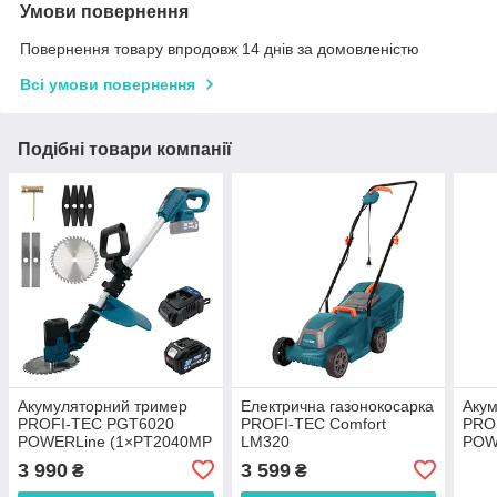
Умови повернення
Повернення товару впродовж 14 днів за домовленістю
Всі умови повернення
Подібні товари компанії
Акумуляторний тример
Електрична газонокосарка
Акум
PROFI-TEC PGT6020
PROFI-TEC Comfort
PRO
POWERLine (1×PT2040MP
LM320
POW
(4.0 Аг), зарядний
(4.0
3 990
3 599
₴
₴
пристрій)
прис