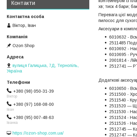
контейнером із пл
Контакти
хв; тиск 4 бари; б
Перевага цієї моде
пилосос для сухог
Віктор, Іван
Аксесуари в компле
6010632 - Вс
2511485 Подо
Ozon Shop
6010692 - На
6010695 - Ру
2001814 - Лій
вулиця Галицька, 7Д, Тернопіль,
2512741 — PT
Україна
Додаткові аксесуа
6010650 - Вс
+380 (98) 050-31-39
2511500 - Хр
Віктор
2511540 - Кр
+380 (97) 168-08-00
2511520 — Щ
Іван
2511530 - На
+380 (95) 007-48-63
2511524 - На
Іванка
2511526 - На
2512745 — К
https://ozon-shop.com.ua/
2512747 — К