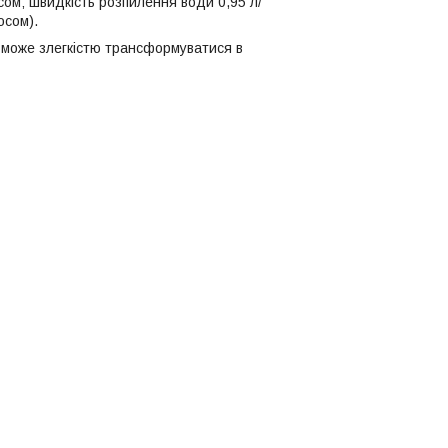
ом; швидкість розпилення води 0,95 л/
осом).
с може злегкістю трансформуватися в