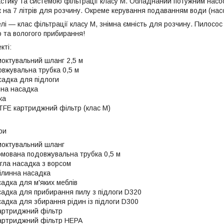
астику та системою фільтрації класу М. Обладнаний потужним насос
ак на 7 літрів для розчину. Окреме керування подаванням води (нас
лі — клас фільтрації класу М, знімна ємність для розчину. Пилосо
о та вологого прибирання!
кті:
моктувальний шланг 2,5 м
вжувальна трубка 0,5 м
садка для підлоги
чна насадка
ка
FE картриджний фільтр (клас М)
ри
моктувальний шланг
омована подовжувальна трубка 0,5 м
угла насадка з ворсом
ілинна насадка
садка для м'яких меблів
садка для прибирання пилу з підлоги D320
садка для збирання рідин із підлоги D300
артриджний фільтр
артриджний фільтр HEPA