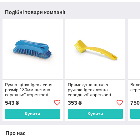
Подібні товари компанії
Ручна щітка Igeax синя
Прямокутна щітка з
Вели
розмір 180мм щетина
ручкою Igeax жовта
сере
середньої жорсткості
середньої жорсткості
543
353
750
₴
₴
Купити
Купити
Про нас