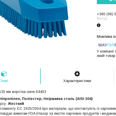
+380 (98) 
Віктор
У компанії
який товар
Опис
Характеристики
 130 мм жорстка синя 64403
ліпропілен, Поліестер, Неіржавка сталь (AISI 304)
орсу:
Жесткий
егламенту ЄС 1935/2004 про матеріали, що контактують із харчови
овідає вимогам FDA (Назор за якістю харчових продуктів і медикам