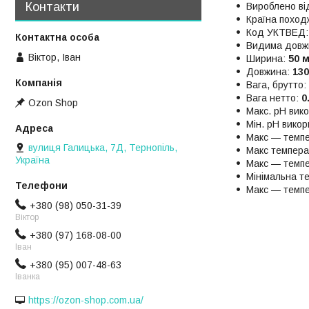
Контакти
Вироблено ві
Країна похо
Код УКТВЕД
Видима довж
Віктор, Іван
Ширина:
50 
Довжина:
13
Вага, брутто:
Вага нетто:
0
Ozon Shop
Макс. pH вик
Мін. pH вико
Maкс — темп
вулиця Галицька, 7Д, Тернопіль,
Maкс темпера
Україна
Maкс — темпе
Мінімальна т
Maкс — темпе
+380 (98) 050-31-39
Віктор
+380 (97) 168-08-00
Іван
+380 (95) 007-48-63
Іванка
https://ozon-shop.com.ua/