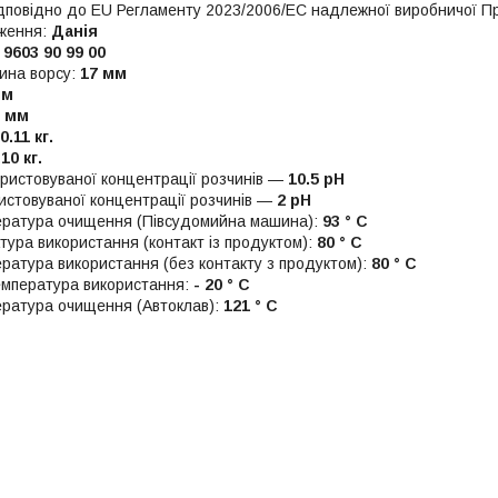
дповідно до EU Регламенту 2023/2006/EC надлежної виробничої П
дження:
Данія
:
9603 90 99 00
ина ворсу:
17 мм
мм
0 мм
0.11 кг.
.10 кг.
ористовуваної концентрації розчинів —
10.5 pH
ристовуваної концентрації розчинів —
2 pH
ература очищення (Півсудомийна машина):
93 ° C
тура використання (контакт із продуктом):
80 ° C
ратура використання (без контакту з продуктом):
80 ° C
емпература використання:
- 20 ° C
ратура очищення (Автоклав):
121 ° C