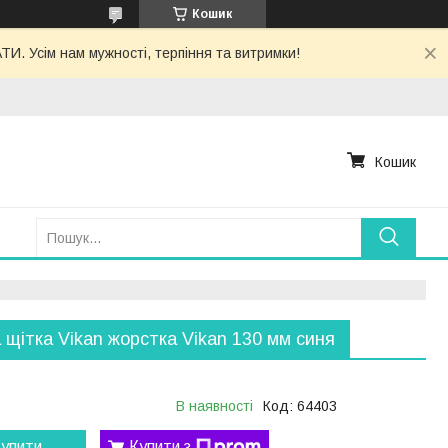
Кошик
. Усім нам мужності, терпіння та витримки!
Кошик
 щітка Vikan жорстка Vikan 130 мм синя
В наявності
Код:
64403
упити
Купити з