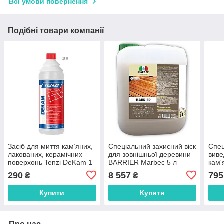
Всі умови повернення
Подібні товари компанії
Засіб для миття кам’яних,
Спеціальний захисний віск
Спец
лакованих, керамічних
для зовнішньої деревини
виве
поверхонь Tenzi DeKam 1
BARRIER Marbec 5 л
кам'
л
TOG
290
8 557
795
₴
₴
(Mar
Купити
Купити