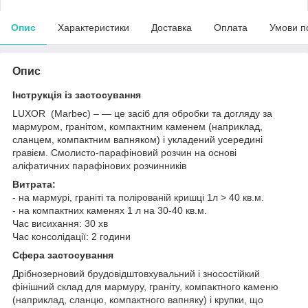
Опис
Характеристики
Доставка
Оплата
Умови п
Опис
Інструкція із застосування
LUXOR (Marbec) – — це засіб для обробки та догляду за
мармуром, гранітом, компактним каменем (наприклад,
сланцем, компактним вапняком) і укладений усередині
гравієм. Смолисто-парафіновий розчин на основі
аліфатичних парафінових розчинників
Витрата:
- на мармурі, граніті та полірованій кришці 1л > 40 кв.м.
- на компактних каменях 1 л на 30-40 кв.м.
Час висихання: 30 хв
Час консолідації: 2 години
Сфера застосування
Дрібнозерновий брудовідштовхувальний і зносостійкий
фінішний склад для мармуру, граніту, компактного каменю
(наприклад, сланцю, компактного вапняку) і крупки, що