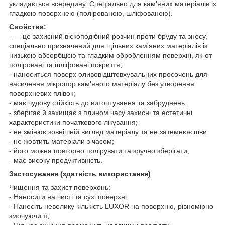
укладається всередину. Спеціально для кам'яних матеріалів із
гладкою поверхнею (полірованою, шліфованою).
Свойства:
- — це захисний віскоподібний розчин проти бруду та зносу,
спеціально призначений для щільних кам'яних матеріалів із
низькою абсорбцією та гладким обробленням поверхні, як-от
поліровані та шліфовані покриття;
- наноситься поверх оливовідштовхувальних просочень для
насичення мікропор кам'яного матеріалу без утворення
поверхневих плівок;
- має чудову стійкість до витоптування та забруднень;
- зберігає й захищає з плином часу захисні та естетичні
характеристики початкового лікування;
- не змінює зовнішній вигляд матеріалу та не затемнює шви;
- не жовтить матеріали з часом;
- його можна повторно полірувати та зручно зберігати;
- має високу продуктивність.
Застосування (здатність використання)
Чищення та захист поверхонь:
- Наносити на чисті та сухі поверхні;
- Нанесіть невелику кількість LUXOR на поверхню, рівномірно
змочуючи її;