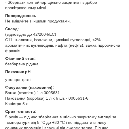
- Зберігати контейнер щільно закритим і в добре
провітрюваному місці.
Попередження:
Не змішуйте з іншими продуктами.
Склад:
(відповідно до 42/2004/EС)
C11, н-алкани, ізоалкани, циклічні вуглеводні, <2%
ароматичних вуглеводнів, нафта (нефть), важка гідроочисна
фракція.
Фізичний стан:
безбарвна рідина
Показник pH
у концентраті
Фасування (паковання):
Банка (жовтість) 1 л 0005631
Паковання (коробка) 1 л х 6 шт. - 0005631-6
Каністра 5 л
Срок годности:
5 років — під час зберігання в щільно закритому вигляді за
температури від 5 °C до +30 °C і не піддавати впливу
сонячних променів і вдалині від джерел тепла. Під час