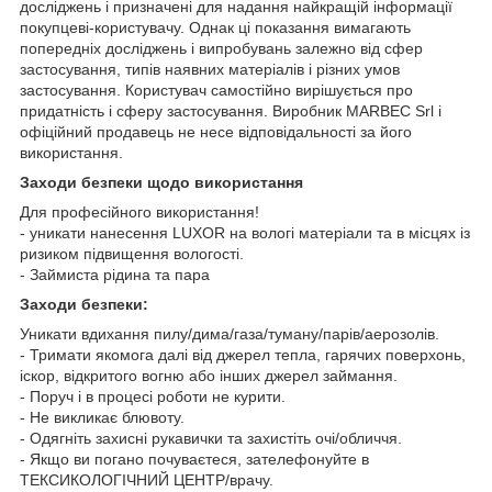
досліджень і призначені для надання найкращій інформації
покупцеві-користувачу. Однак ці показання вимагають
попередніх досліджень і випробувань залежно від сфер
застосування, типів наявних матеріалів і різних умов
застосування. Користувач самостійно вирішується про
придатність і сферу застосування. Виробник MARBEC Srl і
офіційний продавець не несе відповідальності за його
використання.
Заходи безпеки щодо використання
Для професійного використання!
- уникати нанесення LUXOR на вологі матеріали та в місцях із
ризиком підвищення вологості.
- Займиста рідина та пара
Заходи безпеки:
Уникати вдихання пилу/дима/газа/туману/парів/аерозолів.
- Тримати якомога далі від джерел тепла, гарячих поверхонь,
іскор, відкритого вогню або інших джерел займання.
- Поруч і в процесі роботи не курити.
- Не викликає блювоту.
- Одягніть захисні рукавички та захистіть очі/обличчя.
- Якщо ви погано почуваєтеся, зателефонуйте в
ТЕКСИКОЛОГІЧНИЙ ЦЕНТР/врачу.