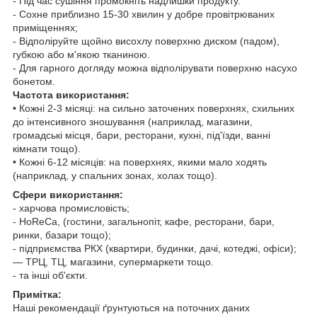
- Під час сушіння промокніть надлишки продукту.
- Сохне приблизно 15-30 хвилин у добре провітрюваних
приміщеннях;
- Відполіруйте щойно висохлу поверхню диском (падом),
губкою або м'якою тканиною.
- Для гарного догляду можна відполірувати поверхню насухо
бонетом.
Частота використання:
• Кожні 2-3 місяці: на сильно заточених поверхнях, схильних
до інтенсивного зношування (наприклад, магазини,
громадські місця, бари, ресторани, кухні, під'їзди, ванні
кімнати тощо).
• Кожні 6-12 місяців: на поверхнях, якими мало ходять
(наприклад, у спальних зонах, холах тощо).
Сфери використання:
- харчова промисловість;
- HoReCa, (гостини, загальнопіт, кафе, ресторани, бари,
ринки, базари тощо);
- підприємства РКХ (квартири, будинки, дачі, котеджі, офіси);
— ТРЦ, ТЦ, магазини, супермаркети тощо.
- та інші об'єкти.
Примітка:
Наші рекомендації ґрунтуються на поточних даних