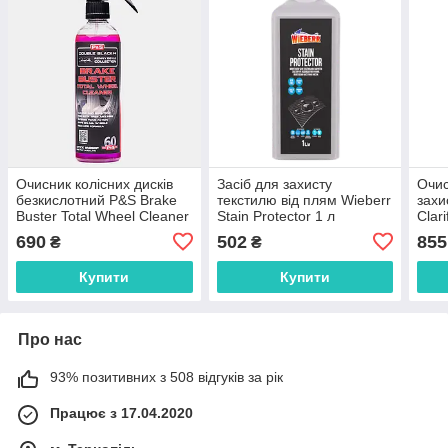
Очисник колісних дисків
Засіб для захисту
Очис
безкислотний P&S Brake
текстилю від плям Wieberr
захи
Buster Total Wheel Cleaner
Stain Protector 1 л
Clar
473мл 214627
clea
690
502
855
₴
₴
Купити
Купити
Про нас
93% позитивних з 508 відгуків за рік
Працює з 17.04.2020