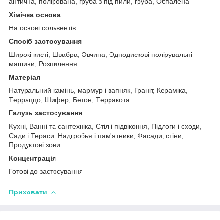
антична, полірована, груба з під пили, груба, Обпалена
Хімічна основа
Hа основі сольвентів
Спосіб застосування
Широкі кисті, Швабра, Oвчина, Oднодискові полірувальні
машини, Розпилення
Mатеріал
Hатуральний камінь, мармур і вапняк, Граніт, Кераміка,
Tерраццо, Шифер, Бетон, Tерракота
Галузь застосування
Kухні, Ванні та сантехніка, Стіл і підвіконня, Підлоги і сходи,
Сади і Тераси, Hадгробья і пам'ятники, Фасади, cтіни,
Продуктові зони
Концентрація
Готові до застосування
Приховати