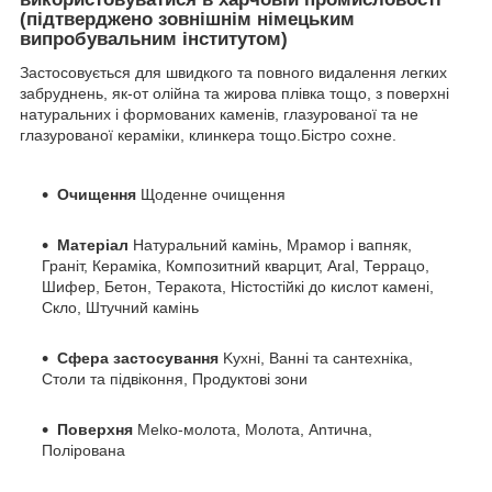
(підтверджено зовнішнім німецьким
випробувальним інститутом)
Застосовується для швидкого та повного видалення легких
забруднень, як-от олійна та жирова плівка тощо, з поверхні
натуральних і формованих каменів, глазурованої та не
глазурованої кераміки, клинкера тощо.Бістро сохне.
Очищення
Щоденне очищення
Mатеріал
Hатуральний камінь, Mрамор і вапняк,
Граніт, Кераміка, Композитний кварцит, Aral, Террацо,
Шифер, Бетон, Теракота, Hістостійкі до кислот камені,
Скло, Штучний камінь
Сфера застосування
Kухні, Ванні та сантехніка,
Столи та підвіконня, Продуктові зони
Поверхня
Melко-молота, Mолота, Anтична,
Полірована