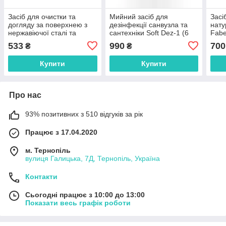
Засіб для очистки та
Мийний засіб для
Засі
догляду за поверхнею з
дезінфекції санвузла та
нату
нержавіючої сталі та
сантехніки Soft Dez-1 (6
Fabe
хрому 250 мл MELLERUD
кг)
533
990
700
₴
₴
(2001001780)
Купити
Купити
Про нас
93% позитивних з 510 відгуків за рік
Працює з 17.04.2020
м. Тернопіль
вулиця Галицька, 7Д, Тернопіль, Україна
Контакти
Сьогодні працює з 10:00 до 13:00
Показати весь графік роботи