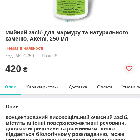
Мийний засіб для мармуру та натурального
каменю, Akemi, 250 мл
Немає в наявності
Код: AK_C250
Роздріб
420
₴
Опис
Характеристики
Доставка
Оплата
Умови п
Опис
концентрований високощільний очисний засіб,
містить аніонні поверхнево-активні речовини,
допоміжні речовини та розчинники, легко
піддається біологічному розкладанню, може
використовуватися в харчовій промисловості