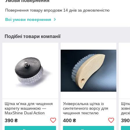
Умови повернення
Повернення товару впродовж 14 днів за домовленістю
Всі умови повернення
Подібні товари компанії
Щітка м'яка для чищення
Універсальна щітка із
Щітк
карпету машинкою —
синтетичного ворсу для
зовн
MaxShine Dual Action
чищення текстилю
диск
Carpet Brush 85 мм.
Exte
390
400
390
₴
₴
(7012009)
Clea