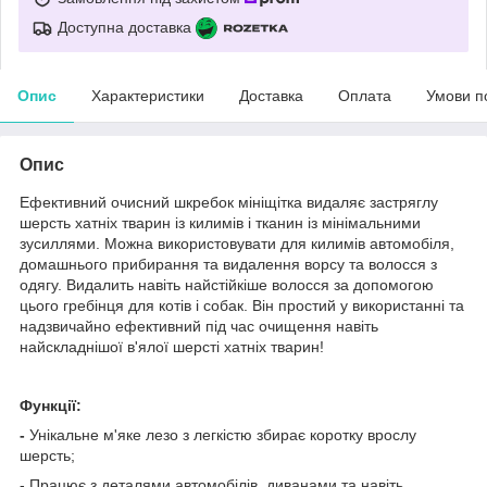
Доступна доставка
Опис
Характеристики
Доставка
Оплата
Умови п
Опис
Ефективний очисний шкребок мініщітка видаляє застряглу
шерсть хатніх тварин із килимів і тканин із мінімальними
зусиллями. Можна використовувати для килимів автомобіля,
домашнього прибирання та видалення ворсу та волосся з
одягу. Видалить навіть найстійкіше волосся за допомогою
цього гребінця для котів і собак. Він простий у використанні та
надзвичайно ефективний під час очищення навіть
найскладнішої в'ялої шерсті хатніх тварин!
Функції:
-
Унікальне м'яке лезо з легкістю збирає коротку врослу
шерсть;
- Працює з деталями автомобілів, диванами та навіть