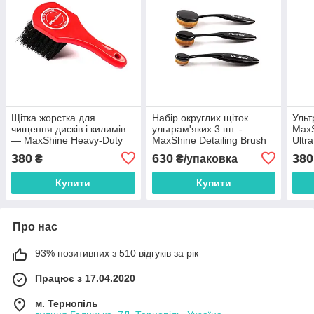
Щітка жорстка для
Набір округлих щіток
Ульт
чищення дисків і килимів
ультрам'яких 3 шт. -
MaxS
— MaxShine Heavy-Duty
MaxShine Detailing Brush
Ultr
Wheel and Carpet Cleaning
Combo Ultra Soft (704615)
380
630
380
₴
₴/упаковка
Brush (7011027)
Купити
Купити
Про нас
93% позитивних з 510 відгуків за рік
Працює з 17.04.2020
м. Тернопіль