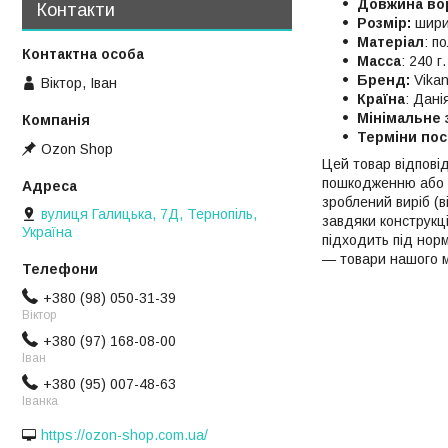
Довжина во
Контакти
Розмір:
ширин
Матеріал
: п
Масса
: 240 г.
Бренд:
Vikan
Віктор, Іван
Країна
: Дані
Мінімальне 
Терміни по
Ozon Shop
Цей товар відпові
пошкодженню або п
зроблений виріб (
вулиця Галицька, 7Д, Тернопіль,
завдяки конструкці
Україна
підходить під нор
— товари нашого м
+380 (98) 050-31-39
Віктор
+380 (97) 168-08-00
Іван
+380 (95) 007-48-63
Іванка
https://ozon-shop.com.ua/