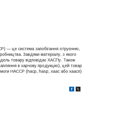
ACCP) — це система запобігання отруєнню,
робництва. Завдяки матеріалу, з якого
одель товару відповідає ХАСПу. Також
рапляння в харчову продукцію), цей товар
моги HACCP (hacp, hasp, хаас або хаасп)