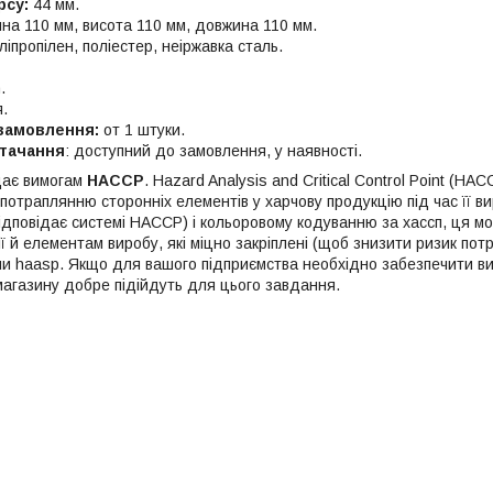
рсу:
44 мм.
а 110 мм, висота 110 мм, довжина 110 мм.
оліпропілен, поліестер, неіржавка сталь.
.
я.
замовлення:
от 1 штуки.
стачання
: доступний до замовлення, у наявності.
дає вимогам
HACCP
. Hazard Analysis and Critical Control Point (H
отраплянню сторонніх елементів у харчову продукцію під час її ви
відповідає системі НАССР) і кольоровому кодуванню за хассп, ця м
ї й елементам виробу, які міцно закріплені (щоб знизити ризик пот
ми haasp. Якщо для вашого підприємства необхідно забезпечити ви
агазину добре підійдуть для цього завдання.