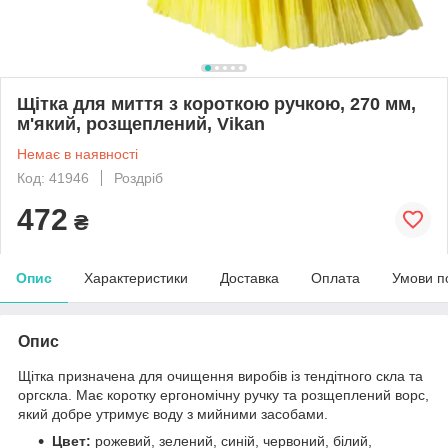
Щітка для миття з короткою ручкою, 270 мм,
м'який, розщеплений, Vikan
Немає в наявності
Код: 41946
Роздріб
472
₴
Опис
Характеристики
Доставка
Оплата
Умови п
Опис
Щітка призначена для очищення виробів із тендітного скла та
оргскла. Має коротку ергономічну ручку та розщеплений ворс,
який добре утримує воду з мийними засобами.
Цвет:
рожевий, зелений, синій, червоний, білий,