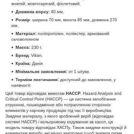
жовтий, жовтогарячий, фіолетовий.
Довжина ворсу
: 40 мм.
Розмір
: ширина 70 мм, висота 85 мм, довжина 270
мм.
Матеріал:
поліпропілен, поліестер, армований
скловолокном
Масса:
230 г.
Бренд
: Vikan.
Країна:
Данія.
Мінімальне замовлення:
от 1 штуки.
Терміни постачання:
доступний до замовлення, у
наявності.
Цей товар відповідає вимогам
HACCP
. Hazard Analysis and
Critical Control Point (HACCP) — це система запобігання
отруєнню, пошкодженню або потраплянню сторонніх
елементів у харчову продукцію під час її виробництва.
Завдяки матеріалу, з якого зроблений виріб (відповідає
системі НАССР) і кольоровому кодуванню за хассп, ця
модель товару відповідає ХАСПу. Також завдяки конструкції й
елементам виробу, які міцно закріплені (щоб знизити ризик