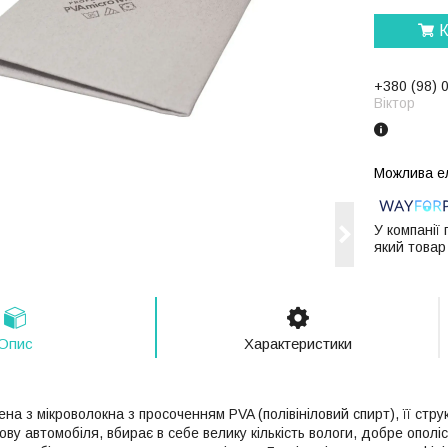
К
+380 (98) 
Віктор
У компанії
який товар
Опис
Характеристики
на ​​з мікроволокна з просоченням PVA (полівініловий спирт), її ст
ову автомобіля, вбирає в себе велику кількість вологи, добре ополіск