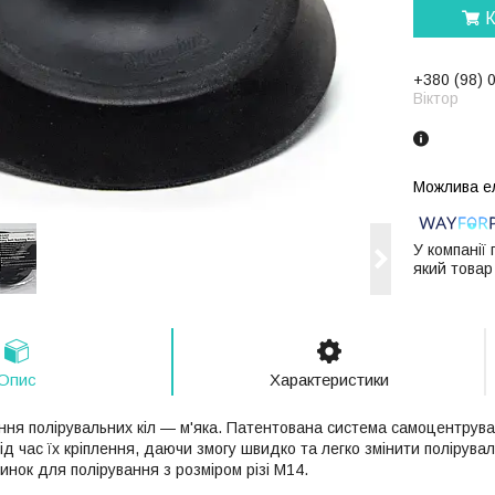
К
+380 (98) 
Віктор
У компанії
який товар
Опис
Характеристики
ення полірувальних кіл — м'яка. Патентована система самоцентрув
під час їх кріплення, даючи змогу швидко та легко змінити полірувал
нок для полірування з розміром різі М14.