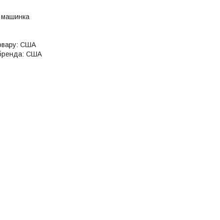
а машинка
овару: США
 бренда: США