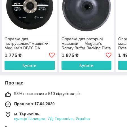
Оправка для
Оправка для роторної
Опра
полірувальної машинки
машинки — Meguiar's
маши
Meguiar's DBP6 DA
Rotary Buffer Backing Plate
Rota
Backing Plate 6', 15 см
М14 155 мм. 6" чорна
178 
1 775
1 875
1 4
₴
₴
(WRBP14MM)
Купити
Купити
Про нас
93% позитивних з 510 відгуків за рік
Працює з 17.04.2020
м. Тернопіль
вулиця Галицька, 7Д, Тернопіль, Україна