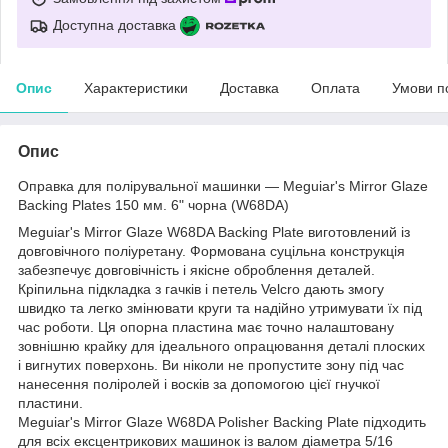
Доступна доставка
Опис
Характеристики
Доставка
Оплата
Умови п
Опис
Оправка для полірувальної машинки — Meguiar's Mirror Glaze
Backing Plates 150 мм. 6" чорна (W68DA)
Meguiar's Mirror Glaze W68DA Backing Plate виготовлений із
довговічного поліуретану. Формована суцільна конструкція
забезпечує довговічність і якісне оброблення деталей.
Кріпильна підкладка з гачків і петель Velcro дають змогу
швидко та легко змінювати круги та надійно утримувати їх під
час роботи. Ця опорна пластина має точно налаштовану
зовнішню крайку для ідеального опрацювання деталі плоских
і вигнутих поверхонь. Ви ніколи не пропустите зону під час
нанесення поліролей і восків за допомогою цієї гнучкої
пластини.
Meguiar's Mirror Glaze W68DA Polisher Backing Plate підходить
для всіх ексцентрикових машинок із валом діаметра 5/16