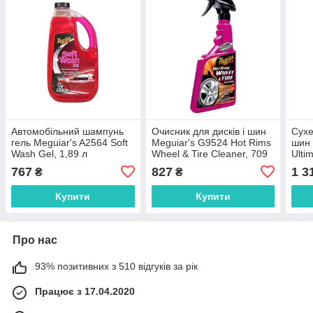
Автомобільний шампунь
Очисник для дисків і шин
Сухе
гель Meguiar's A2564 Soft
Meguiar's G9524 Hot Rims
шин 
Wash Gel, 1,89 л
Wheel & Tire Cleaner, 709
Ulti
мл
Whee
767
827
1 3
₴
₴
Купити
Купити
Про нас
93% позитивних з 510 відгуків за рік
Працює з 17.04.2020