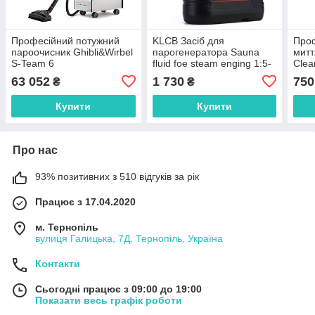
Професійний потужний
KLCB Засіб для
Проф
пароочисник Ghibli&Wirbel
парогенератора Sauna
митт
S-Team 6
fluid foe steam enging 1:5-
Clea
20
63 052
1 730
750
₴
₴
Купити
Купити
Про нас
93% позитивних з 510 відгуків за рік
Працює з 17.04.2020
м. Тернопіль
вулиця Галицька, 7Д, Тернопіль, Україна
Контакти
Сьогодні працює з 09:00 до 19:00
Показати весь графік роботи