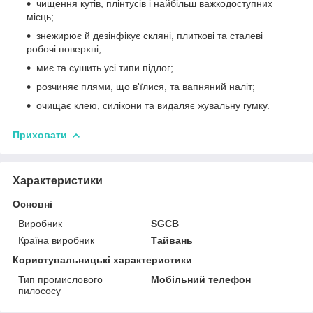
чищення кутів, плінтусів і найбільш важкодоступних
місць;
знежирює й дезінфікує скляні, плиткові та сталеві
робочі поверхні;
миє та сушить усі типи підлог;
розчиняє плями, що в'їлися, та вапняний наліт;
очищає клею, силікони та видаляє жувальну гумку.
Приховати
Характеристики
Основні
Виробник
SGCB
Країна виробник
Тайвань
Користувальницькі характеристики
Тип промислового
Мобільний телефон
пилососу