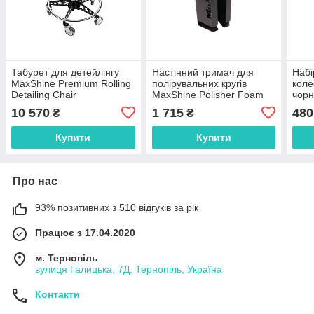
Табурет для детейлінгу
Настінний тримач для
Набі
MaxShine Premium Rolling
полірувальних кругів
коле
Detailing Chair
MaxShine Polisher Foam
чорн
Pads Holder 150 mm
10 570
1 715
480
₴
₴
Купити
Купити
Про нас
93% позитивних з 510 відгуків за рік
Працює з 17.04.2020
м. Тернопіль
вулиця Галицька, 7Д, Тернопіль, Україна
Контакти