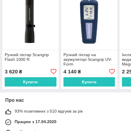
Ручний ліхтар Scangrip
Ручний ліхтар на
Інсп
Flash 1000 R
акумуляторі Scangrip UV-
вида
Form
Megu
Fina
3 620
4 140
2 2
₴
₴
(M3
Купити
Купити
Про нас
93% позитивних з 510 відгуків за рік
Працює з 17.04.2020