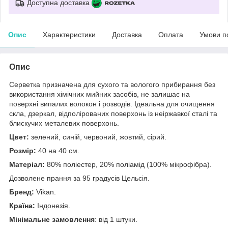
Доступна доставка
Опис
Характеристики
Доставка
Оплата
Умови п
Опис
Серветка призначена для сухого та вологого прибирання без
використання хімічних мийних засобів, не залишає на
поверхні випалих волокон і розводів. Ідеальна для очищення
скла, дзеркал, відполірованих поверхонь із неіржавкої сталі та
блискучих металевих поверхонь.
Цвет:
зелений, синій, червоний, жовтий, сірий.
Розмір:
40 на 40 см.
Матеріал:
80% поліестер, 20% поліамід (100% мікрофібра).
Дозволене прання за 95 градусів Цельсія.
Бренд:
Vikan.
Країна:
Індонезія.
Мінімальне замовлення
: від 1 штуки.