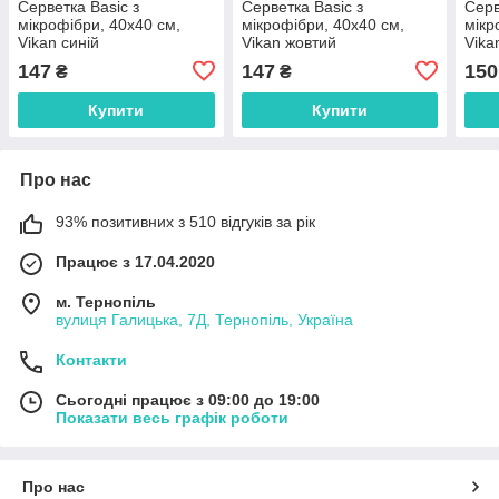
Серветка Basic з
Серветка Basic з
Серв
мікрофібри, 40х40 см,
мікрофібри, 40х40 см,
мікр
Vikan синій
Vikan жовтий
Vika
147
147
150
₴
₴
Купити
Купити
Про нас
93% позитивних з 510 відгуків за рік
Працює з 17.04.2020
м. Тернопіль
вулиця Галицька, 7Д, Тернопіль, Україна
Контакти
Сьогодні працює з 09:00 до 19:00
Показати весь графік роботи
Про нас