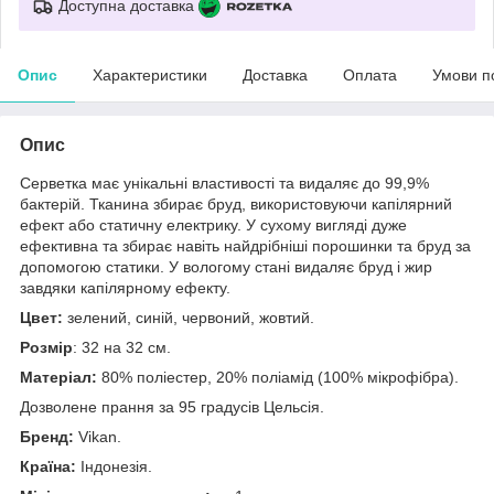
Доступна доставка
Опис
Характеристики
Доставка
Оплата
Умови п
Опис
Серветка має унікальні властивості та видаляє до 99,9%
бактерій. Тканина збирає бруд, використовуючи капілярний
ефект або статичну електрику. У сухому вигляді дуже
ефективна та збирає навіть найдрібніші порошинки та бруд за
допомогою статики. У вологому стані видаляє бруд і жир
завдяки капілярному ефекту.
Цвет:
зелений, синій, червоний, жовтий.
Розмір
: 32 на 32 см.
Матеріал:
80% поліестер, 20% поліамід (100% мікрофібра).
Дозволене прання за 95 градусів Цельсія.
Бренд:
Vikan.
Країна:
Індонезія.