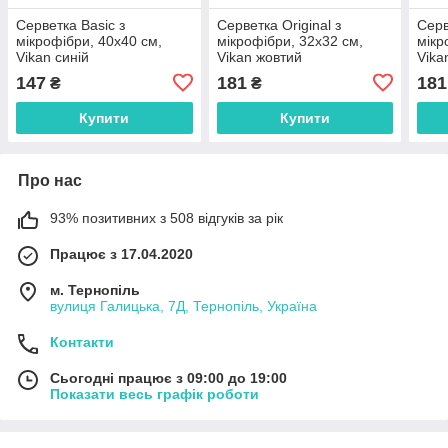
Серветка Basic з
Серветка Original з
Серв
мікрофібри, 40х40 см,
мікрофібри, 32х32 см,
мікр
Vikan синій
Vikan жовтий
Vika
147
181
181
₴
₴
Купити
Купити
Про нас
93% позитивних з 508 відгуків за рік
Працює з 17.04.2020
м. Тернопіль
вулиця Галицька, 7Д, Тернопіль, Україна
Контакти
Сьогодні працює з 09:00 до 19:00
Показати весь графік роботи