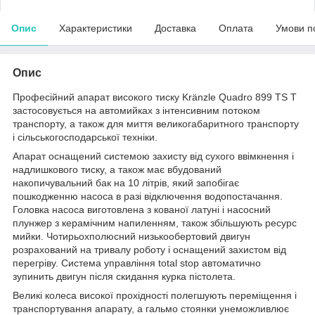
Опис
Характеристики
Доставка
Оплата
Умови п
Опис
Професійний апарат високого тиску Kränzle Quadro 899 TS T
застосовується на автомийках з інтенсивним потоком
транспорту, а також для миття великогабаритного транспорту
і сільськогосподарської техніки.
Апарат оснащений системою захисту від сухого ввімкнення і
надлишкового тиску, а також має вбудований
накопичувальний бак на 10 літрів, який запобігає
пошкодженню насоса в разі відключення водопостачання.
Головка насоса виготовлена з кованої латуні і насосний
плунжер з керамічним напиленням, також збільшують ресурс
мийки. Чотирьохполюсний низькообертовий двигун
розрахований на тривалу роботу і оснащений захистом від
перегріву. Система управління total stop автоматично
зупинить двигун після скидання курка пістолета.
Великі колеса високої прохідності полегшують переміщення і
транспортування апарату, а гальмо стоянки унеможливлює