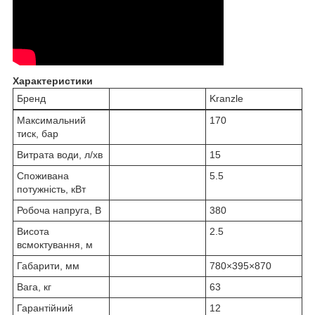
Характеристики
Бренд
Kranzle
Максимальний
170
тиск, бар
Витрата води, л/хв
15
Споживана
5.5
потужність, кВт
Робоча напруга, В
380
Висота
2.5
всмоктування, м
Габарити, мм
780×395×870
Вага, кг
63
Гарантійний
12