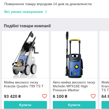
Повернення товару впродовж 14 днів за домовленістю
Всі умови повернення
Подібні товари компанії
Мийка високого тиску
Авто-мийка високого тиску
Мийк
Kränzle Quadro 799 TS T
Michelin MPX16E High
Kran
Pressure Washer
TS 
93 420
6 100
64 
₴
₴
Купити
Купити